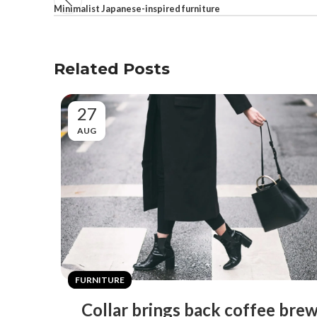
Minimalist Japanese-inspired furniture
Related Posts
27
AUG
FURNITURE
Collar brings back coffee bre