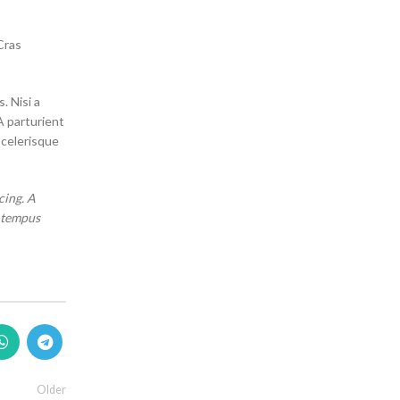
Cras
. Nisi a
A parturient
scelerisque
cing. A
t tempus
Older