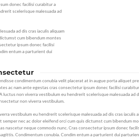
um donec facilisi curabitur a
endrerit scelerisque malesuada ad
esuada ad dis cras iaculis aliquam
is dictumst cum bibendum montes
ctetur ipsum donec facilisi
ndim entum a parturient dui
nsectetur
ndisse condimentum conubia velit placerat at in augue porta aliquet pr
es ac nam ante egestas cras consectetur ipsum donec facilisi curabitu
. A luctus non viverra vestibulum eu hendrerit scelerisque malesuada ad d
onsectetur non viverra vestibulum.
verra vestibulum eu hendrerit scelerisque malesuada ad dis cras iaculis 
t semper nec ac dolor eleifend orci cum quis dictumst cum bibendum m
tas nascetur neque commodo nunc. Cras consectetur ipsum donec facilis
 sagittis. Condimentum conubia. Condim entum a parturient dui parturie