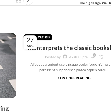
The big design: Wall l
DESIGN TRENDS
27
AUG
Reinterprets the classic books
0
Posted by
Aksh Gupta
Aliquet parturient scele risque scele risque nibh pr
parturient suspendisse platea sapien torqu...
CONTINUE READING
wing