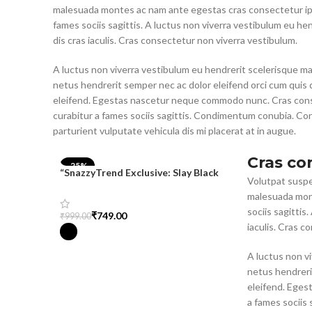
malesuada montes ac nam ante egestas cras consectetur ips
fames sociis sagittis. A luctus non viverra vestibulum eu h
dis cras iaculis. Cras consectetur non viverra vestibulum.
A luctus non viverra vestibulum eu hendrerit scelerisque mal
netus hendrerit semper nec ac dolor eleifend orci cum qu
eleifend. Egestas nascetur neque commodo nunc. Cras conse
curabitur a fames sociis sagittis. Condimentum conubia. Co
parturient vulputate vehicula dis mi placerat at in augue.
Cras co
-25%
“SnazzyTrend Exclusive: Slay Black
Volutpat suspe
Oversized Tee for Women
malesuada mont
sociis sagittis
₹
749.00
₹
999.00
iaculis. Cras c
Select Options
A luctus non vi
netus hendreri
eleifend. Eges
a fames sociis