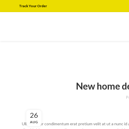
Track Your Order
New home de
P
26
AUG
Ullamcorper condimentum erat pretium velit at ut a nunc id 