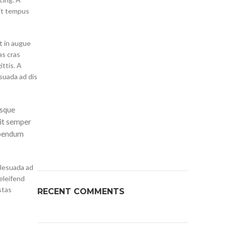
pit tempus
t in augue
as cras
ittis. A
suada ad dis
isque
rit semper
ibendum
alesuada ad
 eleifend
stas
RECENT COMMENTS