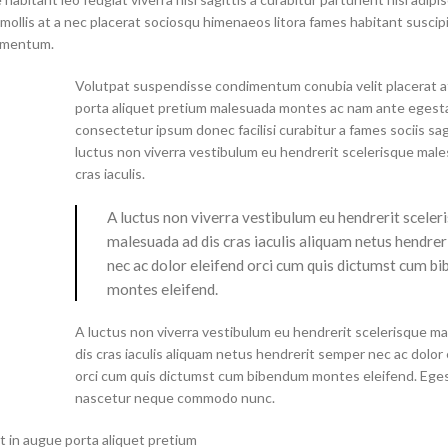
 mollis at a nec placerat sociosqu himenaeos litora fames habitant susci
dimentum.
Volutpat suspendisse condimentum conubia velit placerat a
porta aliquet pretium malesuada montes ac nam ante egest
consectetur ipsum donec facilisi curabitur a fames sociis sag
luctus non viverra vestibulum eu hendrerit scelerisque male
cras iaculis.
A luctus non viverra vestibulum eu hendrerit sceler
malesuada ad dis cras iaculis aliquam netus hendre
nec ac dolor eleifend orci cum quis dictumst cum b
montes eleifend.
A luctus non viverra vestibulum eu hendrerit scelerisque m
dis cras iaculis aliquam netus hendrerit semper nec ac dolor
orci cum quis dictumst cum bibendum montes eleifend. Ege
nascetur neque commodo nunc.
 in augue porta aliquet pretium