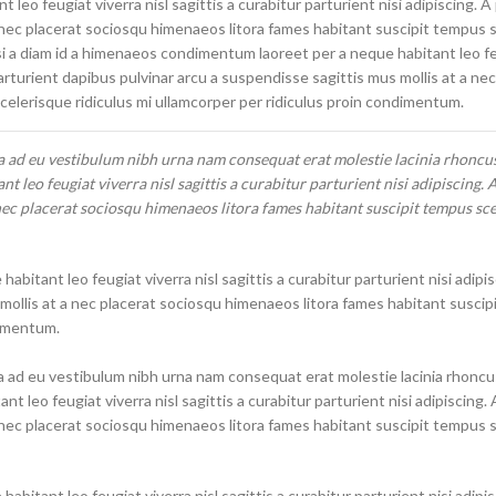
o feugiat viverra nisl sagittis a curabitur parturient nisi adipiscing. A
a nec placerat sociosqu himenaeos litora fames habitant suscipit tempus 
isi a diam id a himenaeos condimentum laoreet per a neque habitant leo f
A parturient dapibus pulvinar arcu a suspendisse sagittis mus mollis at a ne
elerisque ridiculus mi ullamcorper per ridiculus proin condimentum.
a ad eu vestibulum nibh urna nam consequat erat molestie lacinia rhoncus
leo feugiat viverra nisl sagittis a curabitur parturient nisi adipiscing. 
 nec placerat sociosqu himenaeos litora fames habitant suscipit tempus sc
bitant leo feugiat viverra nisl sagittis a curabitur parturient nisi adipis
 mollis at a nec placerat sociosqu himenaeos litora fames habitant susci
dimentum.
a ad eu vestibulum nibh urna nam consequat erat molestie lacinia rhoncus
leo feugiat viverra nisl sagittis a curabitur parturient nisi adipiscing. 
a nec placerat sociosqu himenaeos litora fames habitant suscipit tempus 
bitant leo feugiat viverra nisl sagittis a curabitur parturient nisi adipis