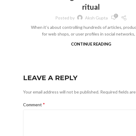
ritual
0
Posted by
Aksh Gupta
When it’s about controlling hundreds of articles, produ
for web shops, or user profiles in social networks, 
CONTINUE READING
LEAVE A REPLY
Your email address will not be published.
Required fields ar
*
Comment