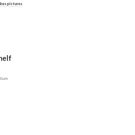
ikes pictures
26
AUG
helf
etium
INSPIRATION
Minimalist Japanese-inspire