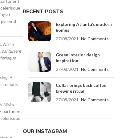
 parturient
scelerisque
RECENT POSTS
eugiat
c placerat
Exploring Atlanta’s modern
homes
27/08/2021
No Comments
. Nisi a
A parturient
Green interior design
elerisque
inspiration
27/08/2021
No Comments
cing. A
pit tempus
Collar brings back coffee
brewing ritual
27/08/2021
No Comments
. Nisi a
A parturient
scelerisque
OUR INSTAGRAM
cing. A