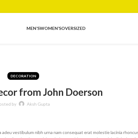
MEN’S
WOMEN’S
OVERSIZED
DECORATION
cor from John Doerson
osted by
Aksh Gupta
a adeu vestibulum nibh urna nam consequat erat molestie lacinia rhoncus.