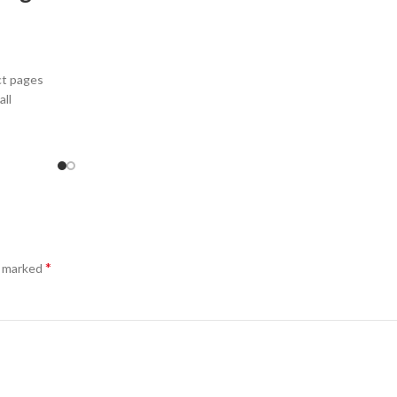
ct pages
all
*
e marked